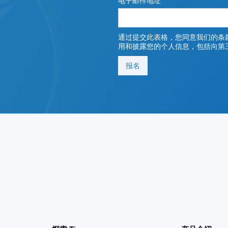
电子邮件地址
通过提交此表格，您同意我们的条
用和披露您的个人信息，包括向第