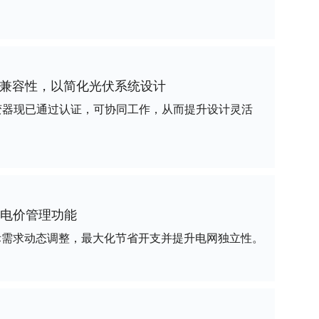
电子设备兼容性，以简化光伏系统设计
混合逆变器现已通过认证，可协同工作，从而提升设计灵活
增动态电价管理功能
能，根据实际需求动态调整，最大化节省开支并提升电网独立性。