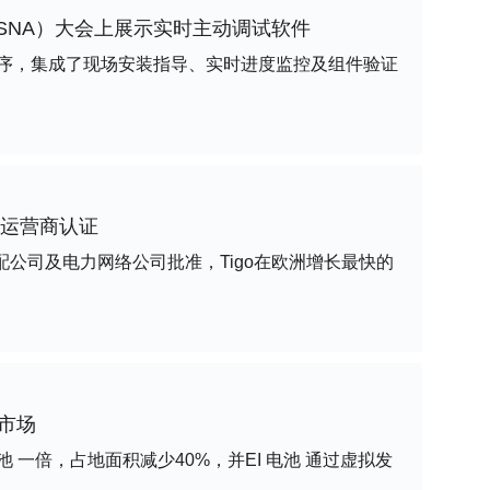
（IESNA）大会上展示实时主动调试软件
应用程序，集成了现场安装指导、实时进度监控及组件验证
亚电网运营商认证
公司及电力网络公司批准，Tigo在欧洲增长最快的
美市场
电池 一倍，占地面积减少40%，并EI 电池 通过虚拟发