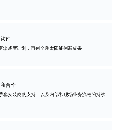
试软件
装商忠诚度计划，再创全质太阳能创新成果
安装商合作
手套安装商的支持，以及内部和现场业务流程的持续