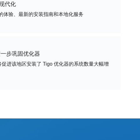
验现代化
的体验、最新的安装指南和本地化服务
，进一步巩固优化器
促进该地区安装了 Tigo 优化器的系统数量大幅增