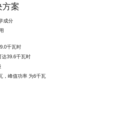
决方案
学成分
用
9.0千瓦时
达39.6千瓦时
级
瓦，峰值功率 为6千瓦