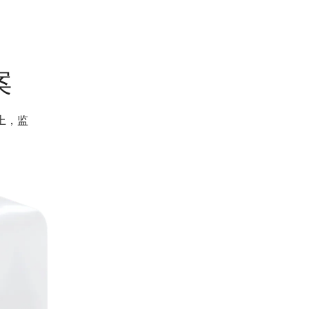
案
上，监