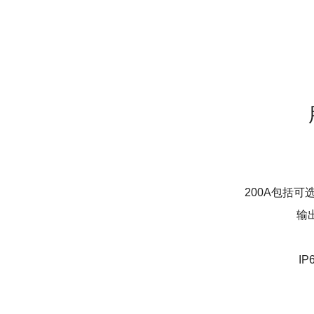
200A包括
输出
I