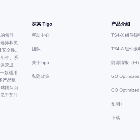
探索 Tigo
产品介绍
领域的领导
帮助中心
TS4-X 组件
多选择和灵
团队
TS4-A 组件
提升安全性。
能提供组件、系
关于Tigo
能源情报（EI
化运营成
m）是一款适用
私隐政策
GO Optimiz
术产品组
全球团队为
GO Optimiz
十亿千瓦时
预测+
下载