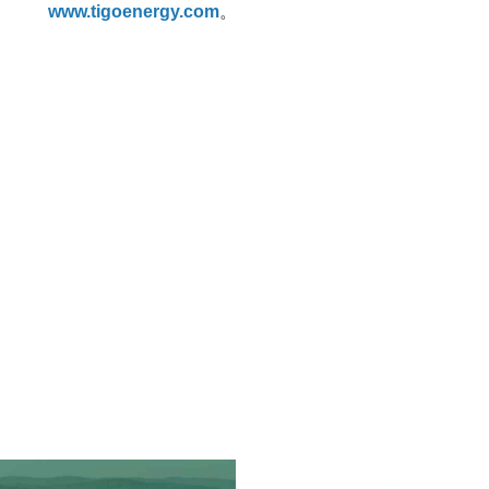
www.tigoenergy.com
。