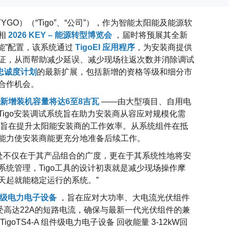
GO）（“Tigo”、“公司”），作为智能太阳能及能源软
相
2026 KEY – 能源转型博览会
，届时将预展其全新
能”配置，该系统通过
TigoEI 应用程序
，为安装商提供
证，从而帮助减少延误、减少现场往返次数并消除调试
忠诚度计划
的最新扩展，包括新增的资格等级和细分市
合作机会。
新增装机容量将达6至8吉瓦
——由大型项目、自用电
Tigo安装调试系统旨在助力安装商从容应对规模化需
统旨在提升太阳能安装商的工作效率。从系统组件在抵
能力使安装商能更充分地准备后续工作。
独特之处不仅在于其产品组合的广度，更在于其系统性地将安
统管理，Tigo工具的设计初衷就是减少现场操作摩
天起就能稳定运行的系统。”
x组件级电力电子设备
，旨在应对大功率、大电流光伏组件
承受高达22A的短路电流，确保与最新一代光伏组件的兼
TS4-A 组件级电力电子设备 回收能量 3-12kW回