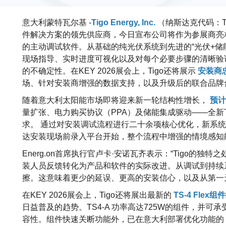
意大利蒙特瓦尔基 -
Tigo Energy, Inc.
（纳斯达克代码：TY
件解决方案的领先供应商，今日宣布公司将作为参展商亮
的主动调试软件。从基础的纯光伏系统到先进的“光伏+储
现场指导、实时进度可视化以及对每个必要步骤的清晰验
的不确定性。在KEY 2026展会上，Tigo还将展示
安装商
场、针对安装商增强的数据支持，以及升级后的联合品牌
随着意大利太阳能市场即将迎来新一轮结构性增长，
预计
量扩张、电力购买协议（PPA）及储能集成驱动——全新
求。 通过对安装调试流程进行二十余项核心优化，新系
达安装现场前录入平台开始，整个流程中增强的情境感知
Energ.on首席执行官卢卡·安诺瓦齐表示：“Tigo的
装人员反馈转化为产品和软件的实际改进。从调试到持续系
擦。这意味着更少的延误、更高的安装信心，以及从第一
在KEY 2026展会上，Tigo还将展出最新的
TS-4 Fle
日益普及的趋势。TS4-A 功率高达725W的组件，并可
容性。组件快速关断功能外，已在意大利部署优化功能的 Tigo