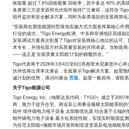
收能量 超过 7.6%回收能量 回收率，其中多达 40% 的系
各类第三方逆变器和光伏组件保持广泛兼容，这符合 Tig
组件监控和安全解决方案，同时为各类项目的安装商简化
“安装商在塑造能源转型落地实施方式方面发挥着核心作
行业的成功，”Tigo Energy欧洲、中东和非洲地区高
安装调试方案再次彰显了Tigo对安装商核心地位的认可
术专长，并强化双方对高质量安装的共同承诺。当制造商
——这正是'全面质量太阳能'计划的精髓所在。"
Tigo代表将于2026年3月4日至6日亮相里米尼展览中心
伙伴也将出席本次展会，全面展示Tigo解决方案。如需预约
诚计划的优势，请访问展会
页面
。如需一般咨询，请联系T
关于Tigo能源公司
Tigo Energy, Inc.（纳斯达克代码：TYGO）成
商，致力于提升住宅、商业及公用事业规模太阳能系统的安全性
组件 组件级电力电子设备 太阳能优化器 结合基于云端的
组件级电力电子设备 最大化系统性能，实现实时能源监测
为住宅太阳能+储能市场开发和制造逆变器及电池储能系