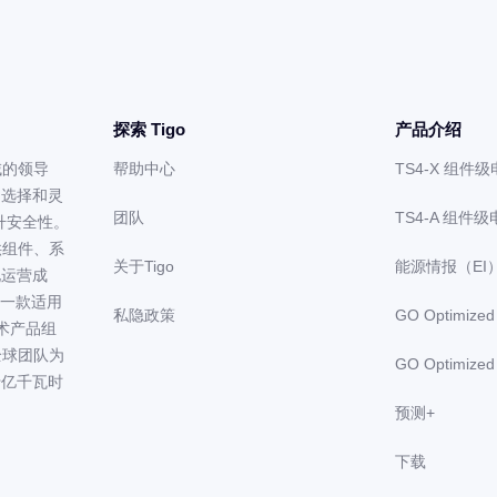
探索 Tigo
产品介绍
领域的领导
帮助中心
TS4-X 组件
多选择和灵
团队
TS4-A 组件
提升安全性。
能提供组件、系
关于Tigo
能源情报（EI
化运营成
m）是一款适用
私隐政策
GO Optimiz
术产品组
全球团队为
GO Optimiz
十亿千瓦时
预测+
下载