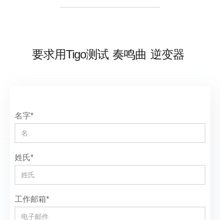
要求用Tigo测试
奏鸣曲
逆变器
名字*
姓氏*
工作邮箱*