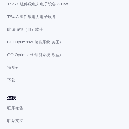
TS4-X 组件级电力电子设备 800W
TS4-A 组件级电力电子设备
能源情报（EI）软件
GO Optimized 储能系统 美国)
GO Optimized 储能系统 欧盟)
预测+
下载
连接
联系销售
联系支持