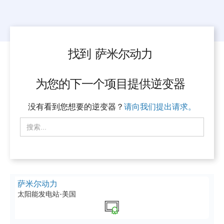
找到
萨米尔动力
为您的下一个项目提供逆变器
没有看到您想要的逆变器？
请向我们提出请求。
萨米尔动力
太阳能发电站-美国