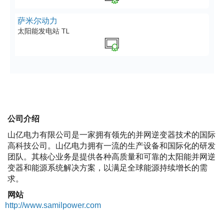
萨米尔动力
太阳能发电站 TL
公司介绍
山亿电力有限公司是一家拥有领先的并网逆变器技术的国际
高科技公司。山亿电力拥有一流的生产设备和国际化的研发
团队。其核心业务是提供各种高质量和可靠的太阳能并网逆
变器和能源系统解决方案，以满足全球能源持续增长的需
求。
网站
http://www.samilpower.com