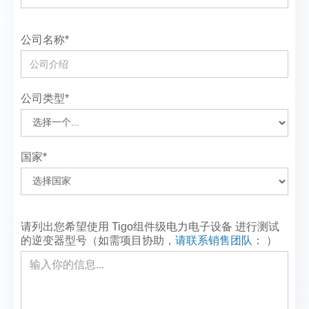
公司名称*
公司类型*
国家*
请列出您希望使用 Tigo组件级电力电子设备 进行测试
的逆变器型号（如需项目协助
，请联系销售团队
：
）