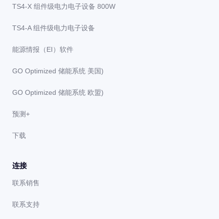
TS4-X 组件级电力电子设备 800W
TS4-A 组件级电力电子设备
能源情报（EI）软件
GO Optimized 储能系统 美国)
GO Optimized 储能系统 欧盟)
预测+
下载
连接
联系销售
联系支持