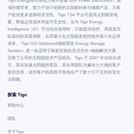
Tigo Energy组件级电力电子设备 组件 Power Electronics）领
域的领导者，致力于设计创新的太阳能转换与储能产品，为客
户提供更多选择和灵活性。Tigo TS4 平台可提高太阳能发电
量、降低运营成本并提升安全性。当与 Tigo Energy
Intelligence（EI）平台结合使用时，它能提供组件、系统及车
队级别的深度洞察，从而最大化太阳能发电性能并最小化运营
成本。 Tigo GO Optimized储能系统 Energy Storage
System）是一款适用于家庭安装的灵活光伏+储能解决方案，
完善了公司的太阳能技术产品组合。Tigo 于 2007 年在硅谷成
立，旨在加速太阳能的普及，其全球团队为遍布七大洲的客户
提供支持，这些客户的系统可靠地生产了数十亿千瓦时的安全
太阳能。
探索 Tigo
帮助中心
团队
关于Tigo