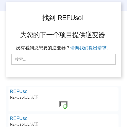
找到
REFUsol
为您的下一个项目提供逆变器
没有看到您想要的逆变器？
请向我们提出请求。
REFUsol
REFUsolUL 认证
REFUsol
REFUsolUL 认证