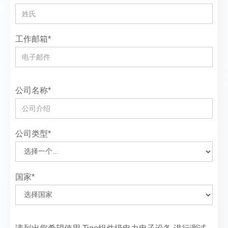
工作邮箱*
公司名称*
公司类型*
国家*