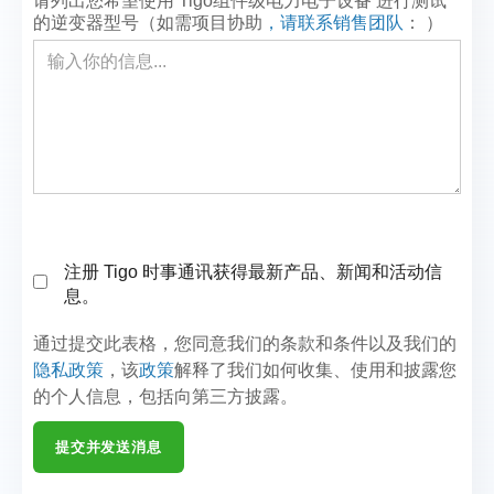
请列出您希望使用 Tigo组件级电力电子设备 进行测试
的逆变器型号（如需项目协助
，请联系销售团队
：
）
注册 Tigo 时事通讯获得最新产品、新闻和活动信
息。
通过提交此表格，您同意我们的条款和条件以及我们的
隐私政策
，该
政策
解释了我们如何收集、使用和披露您
的个人信息，包括向第三方披露。