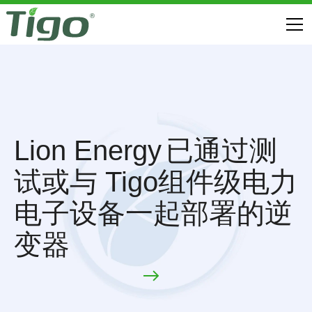
Lion Energy
已通过测
试或与 Tigo组件级电力
电子设备一起部署的逆
变器