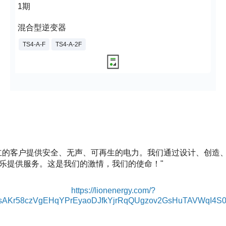
1期
混合型逆变器
TS4-A-F
TS4-A-2F
立的客户提供安全、无声、可再生的电力。我们通过设计、创造
乐提供服务。这是我们的激情，我们的使命！"
https://lionenergy.com/?
IsAKr58czVgEHqYPrEyaoDJfkYjrRqQUgzov2GsHuTAVWqI4S