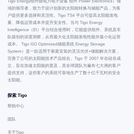
Tigo Energy组件级电力电子设备 组件 Power Electronics）领
域的领导者，致力于设计创新的太阳能转换与储能产品，为客
户提供更多选择和灵活性。Tigo TS4 平台可提高太阳能发电
量、降低运营成本并提升安全性。当与 Tigo Energy
Intelligence（EI）平台结合使用时，它能提供组件、系统及车
队级别的深度洞察，从而最大化太阳能发电性能并最小化运营
成本。 Tigo GO Optimized储能系统 Energy Storage
System）是一款适用于家庭安装的灵活光伏+储能解决方案，
完善了公司的太阳能技术产品组合。Tigo 于 2007 年在硅谷成
立，旨在加速太阳能的普及，其全球团队为遍布七大洲的客户
提供支持，这些客户的系统可靠地生产了数十亿千瓦时的安全
太阳能。
探索 Tigo
帮助中心
团队
关于Tigo