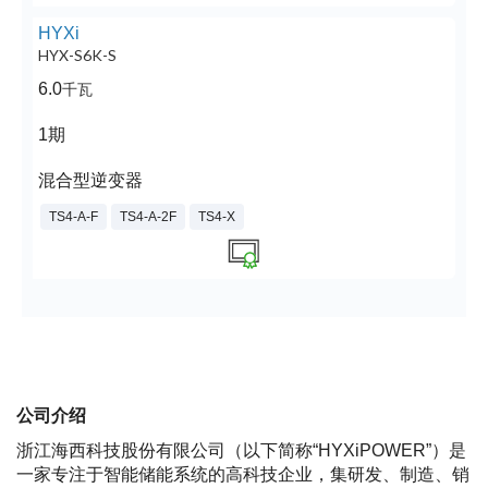
HYXi
HYX-S6K-S
6.0
千瓦
1期
混合型逆变器
TS4-A-F
TS4-A-2F
TS4-X
公司介绍
浙江海西科技股份有限公司（以下简称“HYXiPOWER”）是
一家专注于智能储能系统的高科技企业，集研发、制造、销