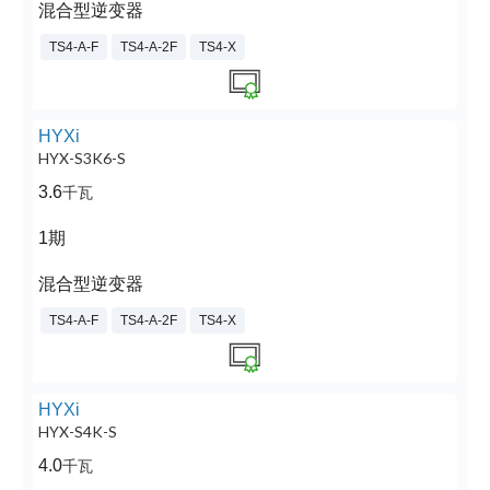
混合型逆变器
TS4-A-F
TS4-A-2F
TS4-X
HYXi
HYX-S3K6-S
3.6
千瓦
1期
混合型逆变器
TS4-A-F
TS4-A-2F
TS4-X
HYXi
HYX-S4K-S
4.0
千瓦