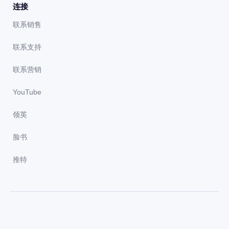
连接
联系销售
联系支持
联系营销
YouTube
领英
脸书
推特