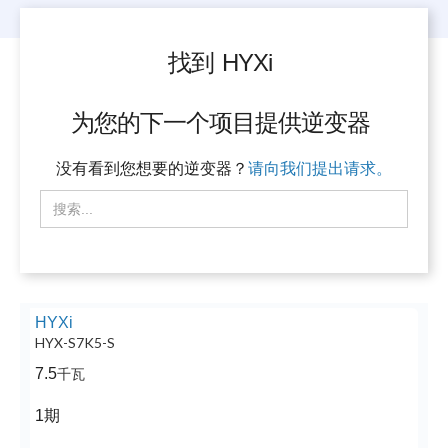
找到
HYXi
为您的下一个项目提供逆变器
没有看到您想要的逆变器？
请向我们提出请求。
HYXi
HYX-S7K5-S
7.5
千瓦
1期