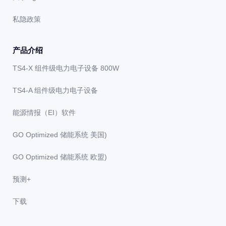
私隐政策
产品介绍
TS4-X 组件级电力电子设备 800W
TS4-A 组件级电力电子设备
能源情报（EI）软件
GO Optimized 储能系统 美国)
GO Optimized 储能系统 欧盟)
预测+
下载