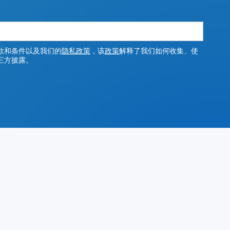
款和条件以及我们的
隐私政策
，该
政策
解释了我们如何收集、使
三方披露。