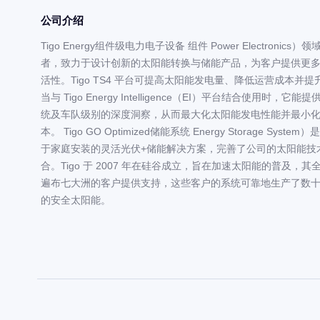
公司介绍
Tigo Energy组件级电力电子设备 组件 Power Electronics）
者，致力于设计创新的太阳能转换与储能产品，为客户提供更
活性。Tigo TS4 平台可提高太阳能发电量、降低运营成本并
当与 Tigo Energy Intelligence（EI）平台结合使用时，它
统及车队级别的深度洞察，从而最大化太阳能发电性能并最小
本。 Tigo GO Optimized储能系统 Energy Storage Syste
于家庭安装的灵活光伏+储能解决方案，完善了公司的太阳能技
合。Tigo 于 2007 年在硅谷成立，旨在加速太阳能的普及，其
遍布七大洲的客户提供支持，这些客户的系统可靠地生产了数
的安全太阳能。