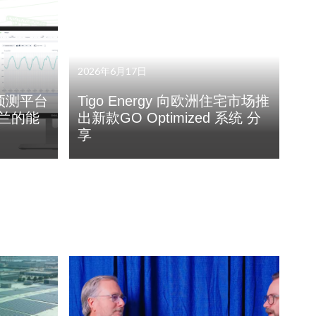
2026年6月17日
t+ 预测平台
Tigo Energy 向欧洲住宅市场推
克兰的能
出新款GO Optimized 系统 分
享