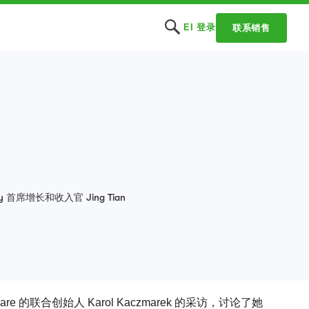
EI 登录
联系销售
pare 的联合创始人 Karol Kaczmarek 的采访，讨论了她