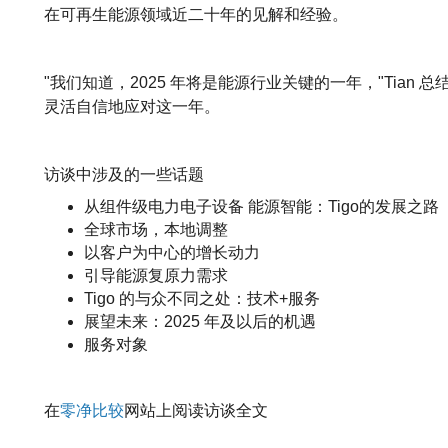
在可再生能源领域近二十年的见解和经验。
"我们知道，2025 年将是能源行业关键的一年，"Tia
灵活自信地应对这一年。
访谈中涉及的一些话题
从组件级电力电子设备 能源智能：Tigo的发展之路
全球市场，本地调整
以客户为中心的增长动力
引导能源复原力需求
Tigo 的与众不同之处：技术+服务
展望未来：2025 年及以后的机遇
服务对象
在
零净比较
网站上阅读访谈全文