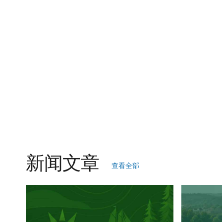
新闻文章
查看全部