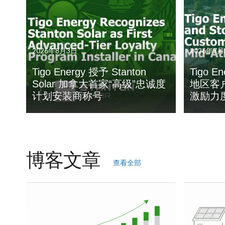
2026年8月3日
2026年7月
Tigo Energy 授予 Stanton
Tigo 
Solar 加拿大首家“高级”忠诚度
地区客
计划安装商称号
激励力
博客文章
查看全部