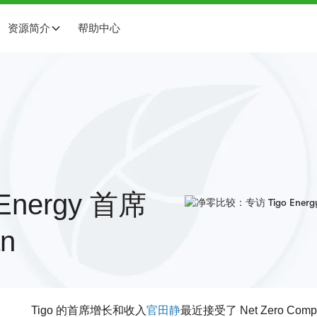
资源简介
帮助中心
nergy 首席
n
Tigo 的首席增长和收入
官田静
最近接受了 Net Zero Com