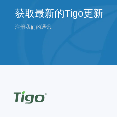
获取最新的Tigo更新
注册我们的通讯