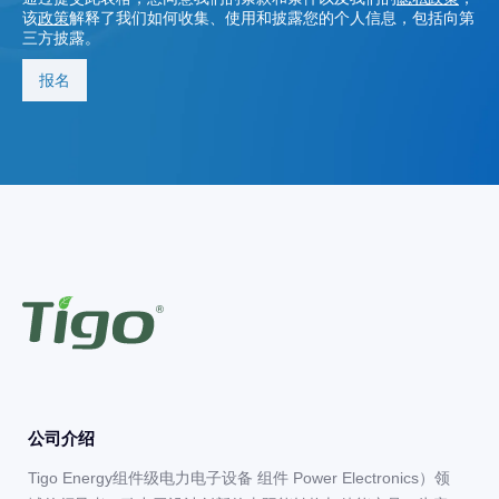
该
政策
解释了我们如何收集、使用和披露您的个人信息，包括向第
三方披露。
公司介绍
Tigo Energy组件级电力电子设备 组件 Power Electronics）领