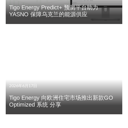
Tigo Energy Predict+ 预测平台助力
YASNO 保障乌克兰的能源供应
2026年6月17日
Tigo Energy 向欧洲住宅市场推出新款GO
Optimized 系统 分享