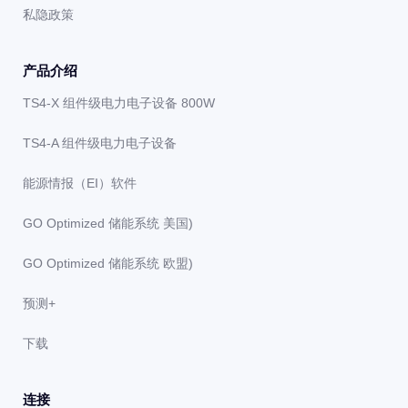
私隐政策
产品介绍
TS4-X 组件级电力电子设备 800W
TS4-A 组件级电力电子设备
能源情报（EI）软件
GO Optimized 储能系统 美国)
GO Optimized 储能系统 欧盟)
预测+
下载
连接