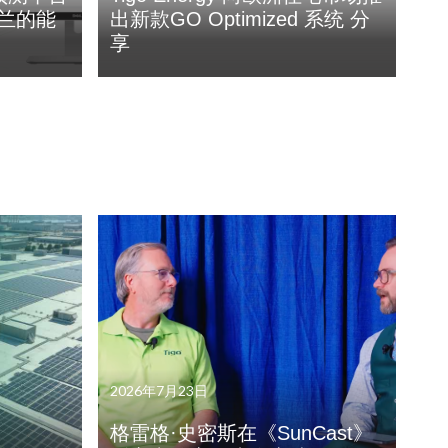
克兰的能
出新款GO Optimized 系统 分
享
2026年7月23日
格雷格·史密斯在《SunCast》